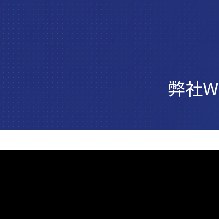
Standard Skills Institute
弊社W
平素より格別のご高配を賜り、誠にあり
このたび、お客様・パートナー企業の皆